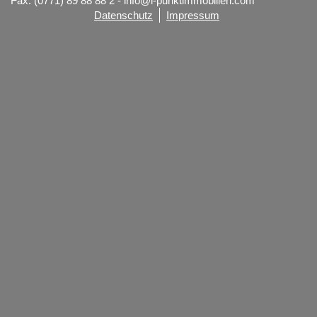
Fax: (0771) 89 88 88 2
-
info@i-punktimmobilien.com
Datenschutz
Impressum